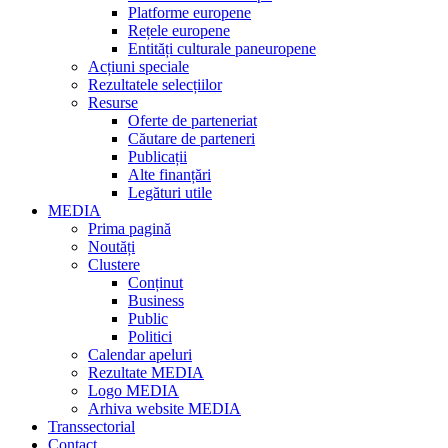
Platforme europene
Rețele europene
Entități culturale paneuropene
Acțiuni speciale
Rezultatele selecțiilor
Resurse
Oferte de parteneriat
Căutare de parteneri
Publicații
Alte finanțări
Legături utile
MEDIA
Prima pagină
Noutăți
Clustere
Conținut
Business
Public
Politici
Calendar apeluri
Rezultate MEDIA
Logo MEDIA
Arhiva website MEDIA
Transsectorial
Contact