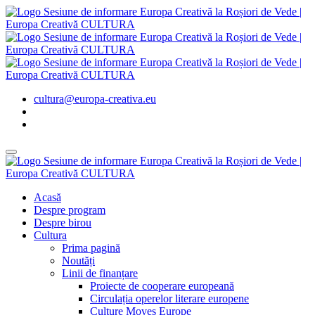
cultura@europa-creativa.eu
Acasă
Despre program
Despre birou
Cultura
Prima pagină
Noutăți
Linii de finanțare
Proiecte de cooperare europeană
Circulația operelor literare europene
Culture Moves Europe