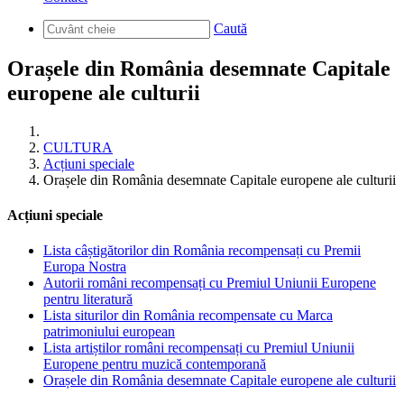
Caută
Orașele din România desemnate Capitale
europene ale culturii
CULTURA
Acțiuni speciale
Orașele din România desemnate Capitale europene ale culturii
Acțiuni speciale
Lista câștigătorilor din România recompensați cu Premii
Europa Nostra
Autorii români recompensați cu Premiul Uniunii Europene
pentru literatură
Lista siturilor din România recompensate cu Marca
patrimoniului european
Lista artiștilor români recompensați cu Premiul Uniunii
Europene pentru muzică contemporană
Orașele din România desemnate Capitale europene ale culturii