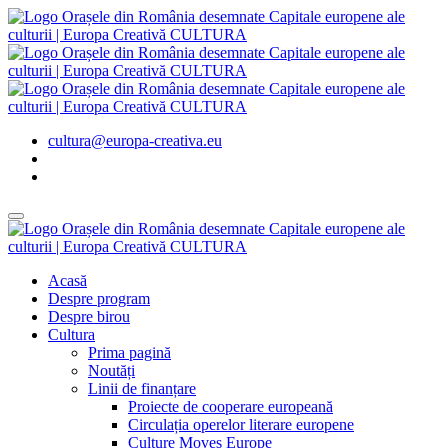
cultura@europa-creativa.eu
Acasă
Despre program
Despre birou
Cultura
Prima pagină
Noutăți
Linii de finanțare
Proiecte de cooperare europeană
Circulația operelor literare europene
Culture Moves Europe