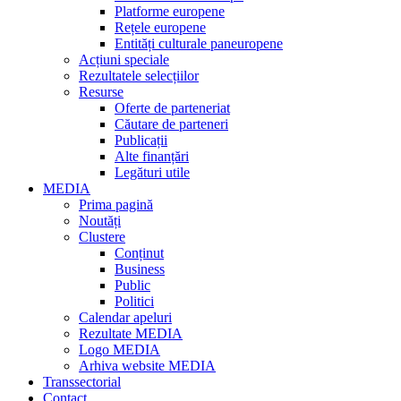
Platforme europene
Rețele europene
Entități culturale paneuropene
Acțiuni speciale
Rezultatele selecțiilor
Resurse
Oferte de parteneriat
Căutare de parteneri
Publicații
Alte finanțări
Legături utile
MEDIA
Prima pagină
Noutăți
Clustere
Conținut
Business
Public
Politici
Calendar apeluri
Rezultate MEDIA
Logo MEDIA
Arhiva website MEDIA
Transsectorial
Contact